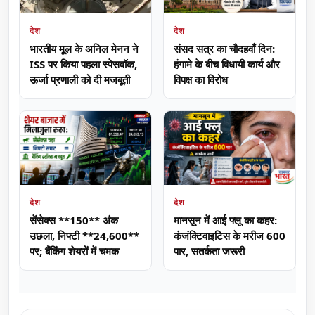
देश
देश
भारतीय मूल के अनिल मेनन ने
संसद सत्र का चौदहवाँ दिन:
ISS पर किया पहला स्पेसवॉक,
हंगामे के बीच विधायी कार्य और
ऊर्जा प्रणाली को दी मजबूती
विपक्ष का विरोध
देश
देश
सेंसेक्स **150** अंक
मानसून में आई फ्लू का कहर:
उछला, निफ्टी **24,600**
कंजंक्टिवाइटिस के मरीज 600
पर; बैंकिंग शेयरों में चमक
पार, सतर्कता जरूरी