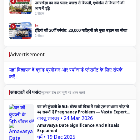
4
पवारखेड़ा का नया प्लान: बगास से बिजली, एथेनॉल से किसानों की
आय में वृद्धि
2 रीड्स
देश
5
इंडिगो की 20वीं वर्षगांठ: 20,000 यात्रियों को मुफ्त उड़ान का मौका
2 रीड्स
Advertisement
यहां विज्ञापन दें
ब्रांड प्रमोशन और स्पॉन्सर्ड प्लेसमेंट के लिए संपर्क
करें।
संपादकों की पसंद
न्यूज़रूम टीम द्वारा चुनी गई अहम खबरें
घर की कुंडली के 5th बॉक्स की दिशा में रखी एक साधारण चीज़ से
बढ़ सकती है Pregnancy Problem — Vastu Expert
का दावा
वास्तु शास्त्र
•
24 Mar 2026
Amavasya Date Significance And Rituals
Explained
धर्म
•
19 Dec 2025