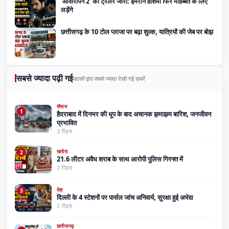
‘आवारापन 2’ का ट्रेलर जारी: इमरान हाशमी फिर मोहब्बत के लिए
लड़ेंगे
छत्तीसगढ़ के 10 टोल प्लाजा पर बढ़ा शुल्क, यात्रियों की जेब पर बोझ
सबसे ज्यादा पढ़ी गई
पाठकों द्वारा सबसे ज्यादा देखी गई खबरें
मौसम
1
हैदराबाद में दिनभर की धूप के बाद अचानक झमाझम बारिश, जनजीवन
प्रभावित
3 रीड्स
खरोरा
2
21.6 लीटर अवैध शराब के साथ आरोपी पुलिस गिरफ्त में
2 रीड्स
देश
3
दिल्ली के 4 स्टेशनों पर पार्सल जांच अनिवार्य, सुरक्षा हुई अभेद्य
2 रीड्स
छत्तीसगढ़