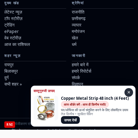
मुख्य खंड
श्रेणियां
लेटेस्ट न्यूज़
राजनीति
टॉप स्टोरीज़
छत्तीसगढ़
ट्रेंडिंग
व्यापार
ePaper
मनोरंजन
वेब स्टोरीज़
खेल
आज का राशिफल
धर्म
शहर न्यूज़
जानकारी
रायपुर
हमारे बारे में
बिलासपुर
हमारे रिपोर्टर्स
दुर्ग
संपर्क
सभी शहर »
विज्ञापन
संपादकीय नीति
वास्तुगुरुजी उत्पाद
×
नियम एवं शर्तें
Copper Metal Strip 48 inch (4 Feet)
गोपनीयता नीति
आज ऑर्डर करें - आज ही डिस्पैच स्लॉट
अस्वीकरण
घर/ऑफिस की ऊर्जा संतुलित करने के लिए लोकप्रिय उपाय
तेज़ डिस्पैच • सुरक्षित पैकिंग
उत्पाद देखें
पंजीकरण संख्या:
CHHBIL/2023/88684
| स्वामी, प्रकाशक एवं संपादक:
RNI
करण सिंह होरा
| मुद्रण:
Asma Publishers (India) Pvt. Ltd.
, जय स्तंभ चौक, गैस मेमोरियल हॉल, रायपुर, छत्तीसगढ़ | प्रकाशन स्थान: रायपुर, छत्तीसगढ़