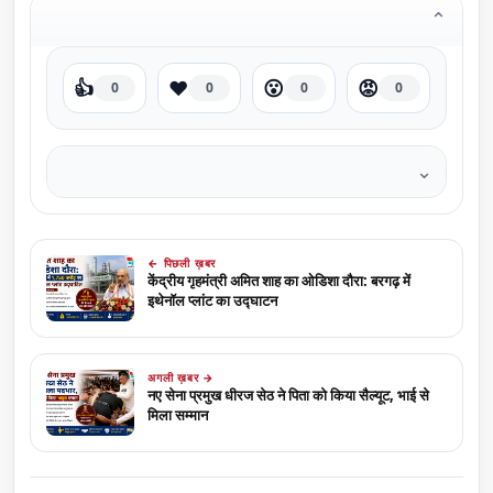
⌄
👍
❤️
😮
😡
0
0
0
0
⌄
← पिछली ख़बर
केंद्रीय गृहमंत्री अमित शाह का ओडिशा दौरा: बरगढ़ में
इथेनॉल प्लांट का उद्घाटन
अगली ख़बर →
नए सेना प्रमुख धीरज सेठ ने पिता को किया सैल्यूट, भाई से
मिला सम्मान