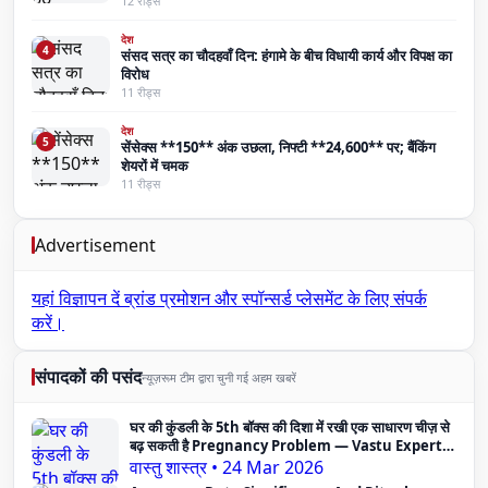
12 रीड्स
देश
4
संसद सत्र का चौदहवाँ दिन: हंगामे के बीच विधायी कार्य और विपक्ष का
विरोध
11 रीड्स
देश
5
सेंसेक्स **150** अंक उछला, निफ्टी **24,600** पर; बैंकिंग
शेयरों में चमक
11 रीड्स
Advertisement
यहां विज्ञापन दें
ब्रांड प्रमोशन और स्पॉन्सर्ड प्लेसमेंट के लिए संपर्क
करें।
संपादकों की पसंद
न्यूज़रूम टीम द्वारा चुनी गई अहम खबरें
घर की कुंडली के 5th बॉक्स की दिशा में रखी एक साधारण चीज़ से
बढ़ सकती है Pregnancy Problem — Vastu Expert
का दावा
वास्तु शास्त्र
•
24 Mar 2026