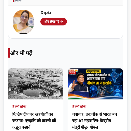
लेखक
Dipti
और लेख पढ़ें →
और भी पढ़ें
टेक्नोलॉजी
टेक्नोलॉजी
फिलिप द्वीप पर खरगोशों का
नवाचार, तकनीक से भारत बन
सफाया: प्रकृति की वापसी की
रहा AI महाशक्ति: केंद्रीय
अद्भुत कहानी
मंत्री पीयूष गोयल