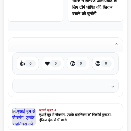
भारत ने शतरंज ओलंपियाड के
लिए टीमें घोषित कीं, खिताब
बचाने की चुनौती
⌄
👍
❤️
😮
😡
0
0
0
0
⌄
अगली ख़बर →
एआई बूम से सैमसंग, एसके हाइनिक्स को रिकॉर्ड मुनाफा:
इंडिया इंक से भी आगे