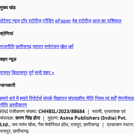
मुख्य खंड
लेटेस्ट न्यूज़
टॉप स्टोरीज़
ट्रेंडिंग
ePaper
वेब स्टोरीज़
आज का राशिफल
श्रेणियां
राजनीति
छत्तीसगढ़
व्यापार
मनोरंजन
खेल
धर्म
शहर न्यूज़
रायपुर
बिलासपुर
दुर्ग
सभी शहर »
जानकारी
हमारे बारे में
हमारे रिपोर्टर्स
संपर्क
विज्ञापन
संपादकीय नीति
नियम एवं शर्तें
गोपनीयता
नीति
अस्वीकरण
RNI
पंजीकरण संख्या:
CHHBIL/2023/88684
| स्वामी, प्रकाशक एवं
संपादक:
करण सिंह होरा
| मुद्रण:
Asma Publishers (India) Pvt.
Ltd.
, जय स्तंभ चौक, गैस मेमोरियल हॉल, रायपुर, छत्तीसगढ़ | प्रकाशन स्थान:
रायपुर, छत्तीसगढ़