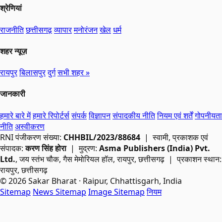
श्रेणियां
राजनीति
छत्तीसगढ़
व्यापार
मनोरंजन
खेल
धर्म
शहर न्यूज़
रायपुर
बिलासपुर
दुर्ग
सभी शहर »
जानकारी
हमारे बारे में
हमारे रिपोर्टर्स
संपर्क
विज्ञापन
संपादकीय नीति
नियम एवं शर्तें
गोपनीयता
नीति
अस्वीकरण
RNI
पंजीकरण संख्या:
CHHBIL/2023/88684
| स्वामी, प्रकाशक एवं
संपादक:
करण सिंह होरा
| मुद्रण:
Asma Publishers (India) Pvt.
Ltd.
, जय स्तंभ चौक, गैस मेमोरियल हॉल, रायपुर, छत्तीसगढ़ | प्रकाशन स्थान:
रायपुर, छत्तीसगढ़
© 2026 Sakar Bharat · Raipur, Chhattisgarh, India
Sitemap
News Sitemap
Image Sitemap
नियम