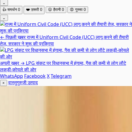
⌄
👍
समर्थन
0
❤️
ज़रूरी
0
😮
हैरानी
0
😡
गुस्सा
0
⌄
← पिछली ख़बर
राज्य में Uniform Civil Code (UCC) लागू करने की तैयारी
तेज, सरकार ने शुरू की प्रक्रिया
अगली ख़बर →
LPG संकट पर विधानसभा में हंगामा, गैस की कमी से लोग लौटे
लकड़ी-कोयले की ओर
WhatsApp
Facebook
X
Telegram
वास्तुगुरुजी उत्पाद
×