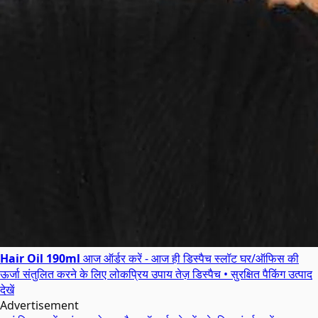
Hair Oil 190ml
आज ऑर्डर करें - आज ही डिस्पैच स्लॉट
घर/ऑफिस की
ऊर्जा संतुलित करने के लिए लोकप्रिय उपाय
तेज़ डिस्पैच • सुरक्षित पैकिंग
उत्पाद
देखें
Advertisement