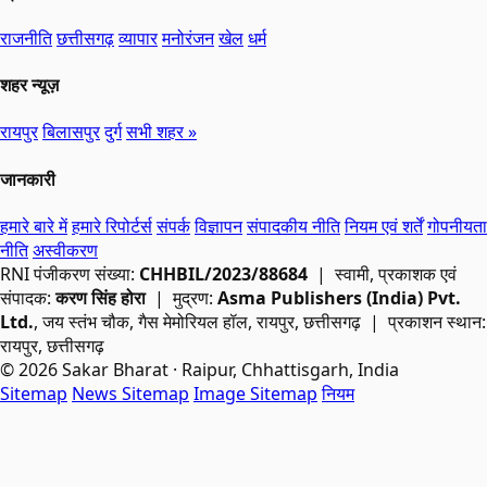
राजनीति
छत्तीसगढ़
व्यापार
मनोरंजन
खेल
धर्म
शहर न्यूज़
रायपुर
बिलासपुर
दुर्ग
सभी शहर »
जानकारी
हमारे बारे में
हमारे रिपोर्टर्स
संपर्क
विज्ञापन
संपादकीय नीति
नियम एवं शर्तें
गोपनीयता
नीति
अस्वीकरण
RNI
पंजीकरण संख्या:
CHHBIL/2023/88684
| स्वामी, प्रकाशक एवं
संपादक:
करण सिंह होरा
| मुद्रण:
Asma Publishers (India) Pvt.
Ltd.
, जय स्तंभ चौक, गैस मेमोरियल हॉल, रायपुर, छत्तीसगढ़ | प्रकाशन स्थान:
रायपुर, छत्तीसगढ़
© 2026 Sakar Bharat · Raipur, Chhattisgarh, India
Sitemap
News Sitemap
Image Sitemap
नियम