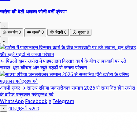
खरोरा की बेटी अलका सोनी बनीं प्रेरणा
⌄
👍
समर्थन
0
❤️
ज़रूरी
0
😮
हैरानी
0
😡
गुस्सा
0
⌄
← पिछली ख़बर
खरोरा में पाइपलाइन विस्तार कार्य के बीच लापरवाही पर उठे
सवाल, धूल-कीचड़ और खुले गड्ढों से जनता परेशान
अगली ख़बर →
साउथ एशिया जनसरोकार सम्मान 2026 से सम्मानित होंगे खरोरा
के वरिष्ठ पत्रकार गजेंद्ररथ गर्व
WhatsApp
Facebook
X
Telegram
वास्तुगुरुजी उत्पाद
×