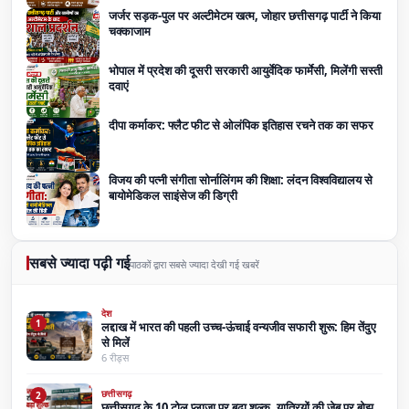
जर्जर सड़क-पुल पर अल्टीमेटम खत्म, जोहार छत्तीसगढ़ पार्टी ने किया
चक्काजाम
भोपाल में प्रदेश की दूसरी सरकारी आयुर्वेदिक फार्मेसी, मिलेंगी सस्ती
दवाएं
दीपा कर्माकर: फ्लैट फीट से ओलंपिक इतिहास रचने तक का सफर
विजय की पत्नी संगीता सोर्नालिंगम की शिक्षा: लंदन विश्वविद्यालय से
बायोमेडिकल साइंसेज की डिग्री
सबसे ज्यादा पढ़ी गई
पाठकों द्वारा सबसे ज्यादा देखी गई खबरें
देश
1
लद्दाख में भारत की पहली उच्च-ऊंचाई वन्यजीव सफारी शुरू: हिम तेंदुए
से मिलें
6 रीड्स
छत्तीसगढ़
2
छत्तीसगढ़ के 10 टोल प्लाजा पर बढ़ा शुल्क, यात्रियों की जेब पर बोझ