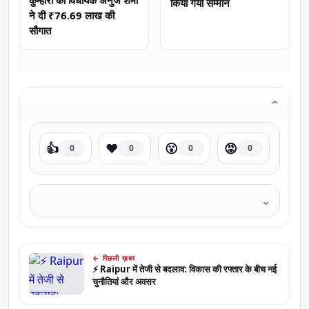
कुम्हारी को विधायक अनुज शर्मा
किया गया सम्मान
ने दी ₹76.69 लाख की
सौगात
⌄
👍
❤️
😮
😡
0
0
0
0
⌄
← पिछली ख़बर
⚡ Raipur में तेजी से बदलाव: विकास की रफ्तार के बीच नई
चुनौतियां और अवसर