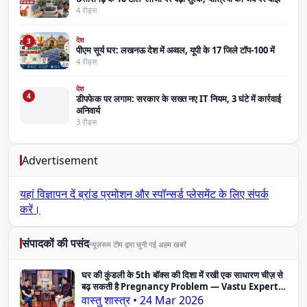
4 रीड्स
देश
3
पीएम सूर्य घर: लखनऊ देश में अव्वल, यूपी के 17 जिले टॉप-100 में
4 रीड्स
देश
4
डीपफेक पर लगाम: सरकार के सख्त नए IT नियम, 3 घंटे में कार्रवाई
अनिवार्य
3 रीड्स
Advertisement
यहां विज्ञापन दें
ब्रांड प्रमोशन और स्पॉन्सर्ड प्लेसमेंट के लिए संपर्क
करें।
संपादकों की पसंद
न्यूज़रूम टीम द्वारा चुनी गई अहम खबरें
घर की कुंडली के 5th बॉक्स की दिशा में रखी एक साधारण चीज़ से
बढ़ सकती है Pregnancy Problem — Vastu Expert
का दावा
वास्तु शास्त्र
•
24 Mar 2026