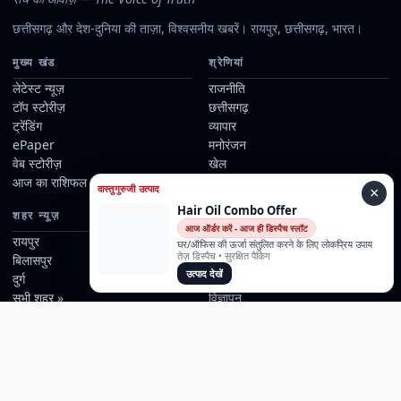
छत्तीसगढ़ और देश-दुनिया की ताज़ा, विश्वसनीय खबरें। रायपुर, छत्तीसगढ़, भारत।
मुख्य खंड
श्रेणियां
लेटेस्ट न्यूज़
राजनीति
टॉप स्टोरीज़
छत्तीसगढ़
ट्रेंडिंग
व्यापार
ePaper
मनोरंजन
वेब स्टोरीज़
खेल
आज का राशिफल
धर्म
वास्तुगुरुजी उत्पाद
×
Hair Oil Combo Offer
शहर न्यूज़
जानकारी
आज ऑर्डर करें - आज ही डिस्पैच स्लॉट
रायपुर
हमारे बारे में
घर/ऑफिस की ऊर्जा संतुलित करने के लिए लोकप्रिय उपाय
तेज़ डिस्पैच • सुरक्षित पैकिंग
बिलासपुर
हमारे रिपोर्टर्स
उत्पाद देखें
दुर्ग
संपर्क
सभी शहर »
विज्ञापन
संपादकीय नीति
नियम एवं शर्तें
गोपनीयता नीति
अस्वीकरण