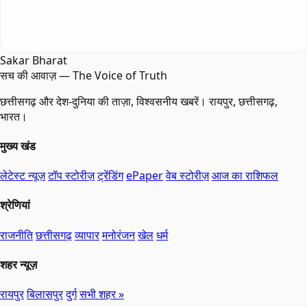
Sakar Bharat
सच की आवाज़ — The Voice of Truth
छत्तीसगढ़ और देश-दुनिया की ताज़ा, विश्वसनीय खबरें। रायपुर, छत्तीसगढ़,
भारत।
मुख्य खंड
लेटेस्ट न्यूज़
टॉप स्टोरीज़
ट्रेंडिंग
ePaper
वेब स्टोरीज़
आज का राशिफल
श्रेणियां
राजनीति
छत्तीसगढ़
व्यापार
मनोरंजन
खेल
धर्म
शहर न्यूज़
रायपुर
बिलासपुर
दुर्ग
सभी शहर »