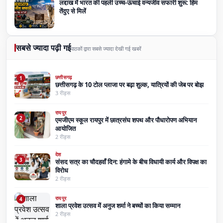
लद्दाख में भारत की पहली उच्च-ऊंचाई वन्यजीव सफारी शुरू: हिम
तेंदुए से मिलें
सबसे ज्यादा पढ़ी गई
पाठकों द्वारा सबसे ज्यादा देखी गई खबरें
छत्तीसगढ़
1
छत्तीसगढ़ के 10 टोल प्लाजा पर बढ़ा शुल्क, यात्रियों की जेब पर बोझ
3 रीड्स
रायपुर
2
एमजीएम स्कूल रायपुर में छात्रसंघ शपथ और पौधारोपण अभियान
आयोजित
2 रीड्स
देश
3
संसद सत्र का चौदहवाँ दिन: हंगामे के बीच विधायी कार्य और विपक्ष का
विरोध
2 रीड्स
रायपुर
4
शाला प्रवेश उत्सव में अनुज शर्मा ने बच्चों का किया सम्मान
2 रीड्स