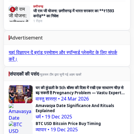
छत्तीसगढ़
5
जी राम जी योजना: छत्तीसगढ़ में भारत सरकार का **₹1593
करोड़** का निवेश
1 रीड्स
Advertisement
यहां विज्ञापन दें
ब्रांड प्रमोशन और स्पॉन्सर्ड प्लेसमेंट के लिए संपर्क
करें।
संपादकों की पसंद
न्यूज़रूम टीम द्वारा चुनी गई अहम खबरें
घर की कुंडली के 5th बॉक्स की दिशा में रखी एक साधारण चीज़ से
बढ़ सकती है Pregnancy Problem — Vastu Expert
का दावा
वास्तु शास्त्र
•
24 Mar 2026
Amavasya Date Significance And Rituals
Explained
धर्म
•
19 Dec 2025
BTC USD Bitcoin Price Buy Timing
व्यापार
•
19 Dec 2025