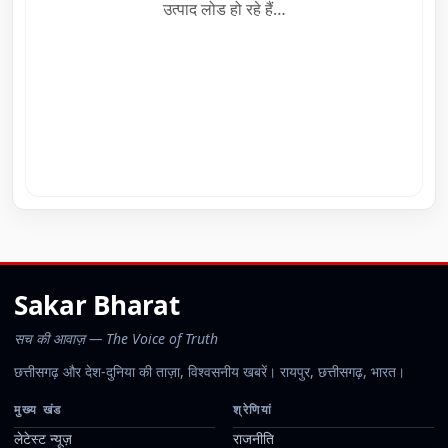
उत्पाद लोड हो रहे हैं…
Sakar Bharat
सच की आवाज़ — The Voice of Truth
छत्तीसगढ़ और देश-दुनिया की ताज़ा, विश्वसनीय खबरें। रायपुर, छत्तीसगढ़, भारत।
मुख्य खंड
श्रेणियां
लेटेस्ट न्यूज़
राजनीति