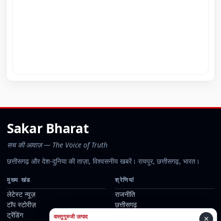
Sakar Bharat
सच की आवाज़ — The Voice of Truth
छत्तीसगढ़ और देश-दुनिया की ताज़ा, विश्वसनीय खबरें। रायपुर, छत्तीसगढ़, भारत।
मुख्य खंड
श्रेणियां
लेटेस्ट न्यूज़
राजनीति
टॉप स्टोरीज़
छत्तीसगढ़
ट्रेंडिंग
व्यापार
वास्तुगुरुजी उत्पाद
×