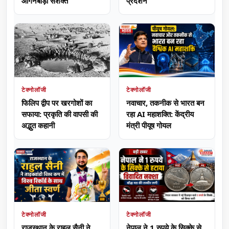
आंगनबाड़ी सशक्त
प्रदर्शन
टेक्नोलॉजी
टेक्नोलॉजी
फिलिप द्वीप पर खरगोशों का
नवाचार, तकनीक से भारत बन
सफाया: प्रकृति की वापसी की
रहा AI महाशक्ति: केंद्रीय
अद्भुत कहानी
मंत्री पीयूष गोयल
टेक्नोलॉजी
टेक्नोलॉजी
राजस्थान के राहुल सैनी ने
नेपाल ने 1 रुपये के सिक्के से