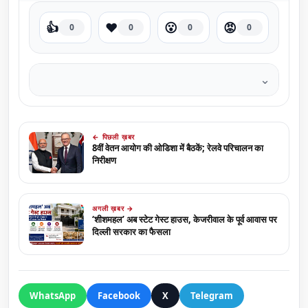
👍
❤️
😮
😡
0
0
0
0
⌄
← पिछली ख़बर
8वीं वेतन आयोग की ओडिशा में बैठकें; रेलवे परिचालन का
निरीक्षण
अगली ख़बर →
‘शीशमहल’ अब स्टेट गेस्ट हाउस, केजरीवाल के पूर्व आवास पर
दिल्ली सरकार का फैसला
WhatsApp
Facebook
X
Telegram