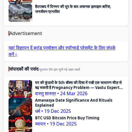
हैदराबाद में दिनभर की धूप के बाद अचानक झमाझम बारिश,
जनजीवन प्रभावित
Advertisement
यहां विज्ञापन दें
ब्रांड प्रमोशन और स्पॉन्सर्ड प्लेसमेंट के लिए संपर्क
करें।
संपादकों की पसंद
न्यूज़रूम टीम द्वारा चुनी गई अहम खबरें
घर की कुंडली के 5th बॉक्स की दिशा में रखी एक साधारण चीज़ से
बढ़ सकती है Pregnancy Problem — Vastu Expert
का दावा
वास्तु शास्त्र
•
24 Mar 2026
Amavasya Date Significance And Rituals
Explained
धर्म
•
19 Dec 2025
BTC USD Bitcoin Price Buy Timing
व्यापार
•
19 Dec 2025