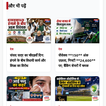
और भी पढ़ें
देश
देश
संसद सत्र का चौदहवाँ दिन:
सेंसेक्स **150** अंक
हंगामे के बीच विधायी कार्य और
उछला, निफ्टी **24,600**
विपक्ष का विरोध
पर; बैंकिंग शेयरों में चमक